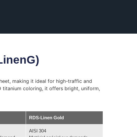
LinenG)
heet, making it ideal for high-traffic and
itanium coloring, it offers bright, uniform,
RDS-Linen Gold
AISI 304