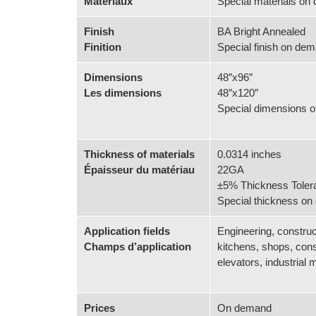
Matériaux
Special materials on
Finish
BA Bright Annealed
Finition
Special finish on de
Dimensions
48″x96″
Les dimensions
48″x120″
Special dimensions 
Thickness of materials
0.0314 inches
Épaisseur du matériau
22GA
±5% Thickness Toler
Special thickness o
Application fields
Engineering, construc
Champs d’application
kitchens, shops, cons
elevators, industrial
Prices
On demand