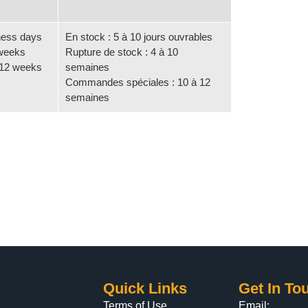
iness days
En stock : 5 à 10 jours ouvrables
 weeks
Rupture de stock : 4 à 10
 12 weeks
semaines
Commandes spéciales : 10 à 12
semaines
ive:
Quick Links
Get In To
Terms of Use
Email: