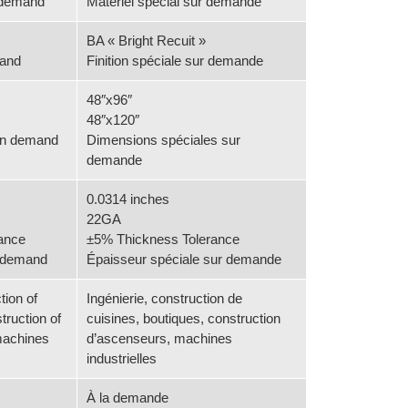
 demand
Matériel spécial sur demande
BA « Bright Recuit »
mand
Finition spéciale sur demande
48″x96″
48″x120″
on demand
Dimensions spéciales sur
demande
0.0314 inches
22GA
ance
±5% Thickness Tolerance
n demand
Épaisseur spéciale sur demande
tion of
Ingénierie, construction de
truction of
cuisines, boutiques, construction
 machines
d’ascenseurs, machines
industrielles
À la demande